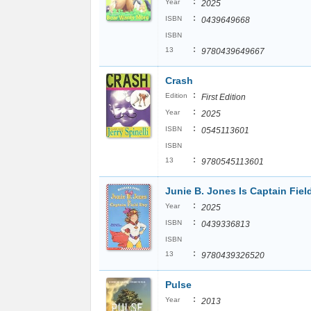
:
Year
2025
:
ISBN
0439649668
ISBN
:
13
9780439649667
Crash
:
Edition
First Edition
:
Year
2025
:
ISBN
0545113601
ISBN
:
13
9780545113601
Junie B. Jones Is Captain Fiel
:
Year
2025
:
ISBN
0439336813
ISBN
:
13
9780439326520
Pulse
:
Year
2013