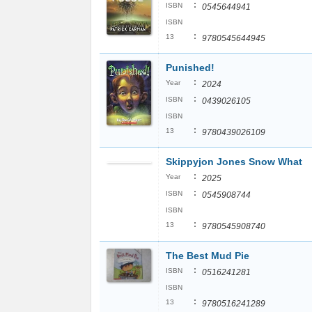
:
ISBN
0545644941
ISBN
:
13
9780545644945
Punished!
:
Year
2024
:
ISBN
0439026105
ISBN
:
13
9780439026109
Skippyjon Jones Snow What
:
Year
2025
:
ISBN
0545908744
ISBN
:
13
9780545908740
The Best Mud Pie
:
ISBN
0516241281
ISBN
:
13
9780516241289