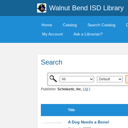
Walnut Bend ISD Library
Home
Catalog
Search Catalog
My Account
Ask a Librarian?
Search
Publisher:
Scholastic, Inc.
[
All
]
Title
A Dog Needs a Bone!